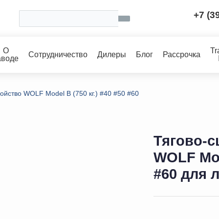
+7 (3
О
Tr
Сотрудничество
Дилеры
Блог
Рассрочка
аводе
ойство WOLF Model B (750 кг.) #40 #50 #60
Тягово-с
WOLF Mode
#60 для 