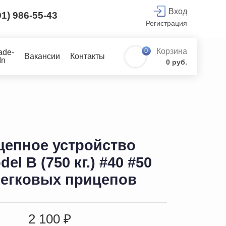
Вход
91) 986-55-43
Регистрация
0
Корзина
ade-
Вакансии
Контакты
In
0 руб.
цепное устройство
l B (750 кг.) #40 #50
легковых прицепов
2 100 ₽